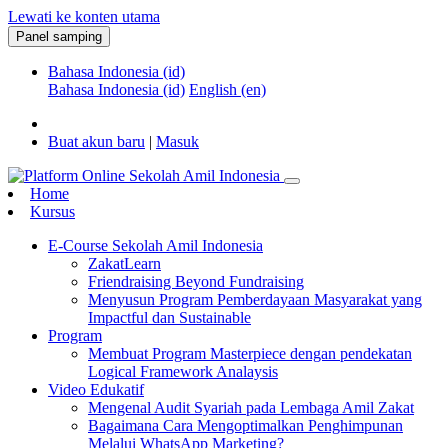
Lewati ke konten utama
Panel samping
Bahasa Indonesia ‎(id)‎
Bahasa Indonesia ‎(id)‎
English ‎(en)‎
Buat akun baru
|
Masuk
Home
Kursus
E-Course Sekolah Amil Indonesia
ZakatLearn
Friendraising Beyond Fundraising
Menyusun Program Pemberdayaan Masyarakat yang
Impactful dan Sustainable
Program
Membuat Program Masterpiece dengan pendekatan
Logical Framework Analaysis
Video Edukatif
Mengenal Audit Syariah pada Lembaga Amil Zakat
Bagaimana Cara Mengoptimalkan Penghimpunan
Melalui WhatsApp Marketing?