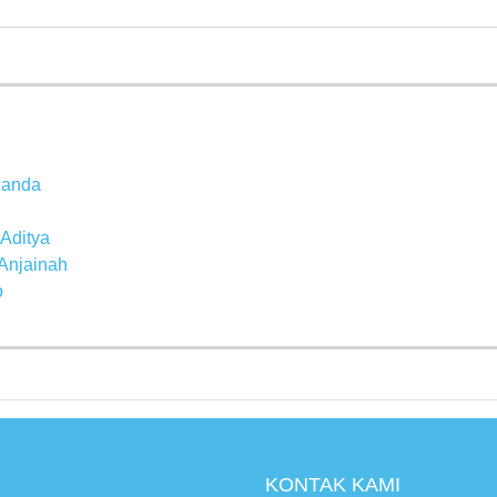
nanda
Aditya
 Anjainah
o
KONTAK KAMI