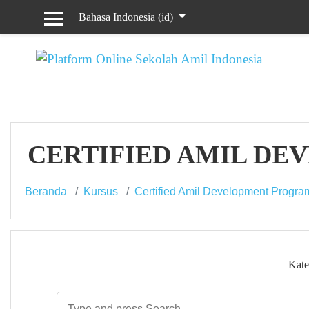
Lewati ke konten utama
Bahasa Indonesia ‎(id)‎
Panel samping
CERTIFIED AMIL DE
Beranda
Kursus
Certified Amil Development Progr
Kate