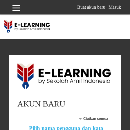
Lewati ke konten utama
Buat akun baru
|
Masuk
Panel samping
AKUN BARU
Ciutkan semua
Pilih nama pengguna dan kata